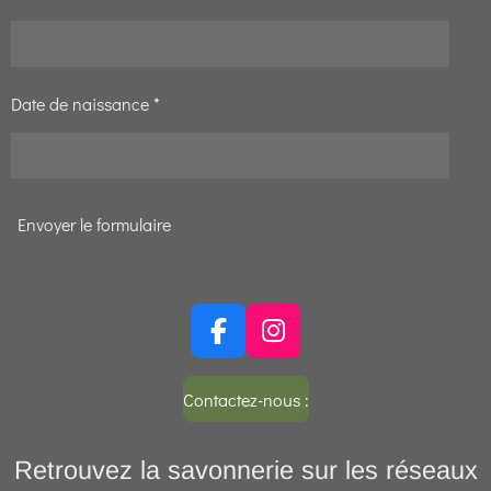
Date de naissance *
Envoyer le formulaire
F
I
a
n
c
s
Contactez-nous :
e
t
b
a
Retrouvez la savonnerie sur les réseaux
o
g