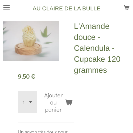
Passer
AU CLAIRE DE LA BULLE
au
contenu
L'Amande
principal
douce -
Calendula -
Cupcake 120
grammes
9,50 €
Ajouter
au
panier
Un savon très doux pour