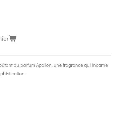
nier
oûtant du parfum Apollon, une fragrance qui incarne
ophistication.