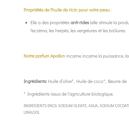
Propriétés de l'huile de ricin pour votre peau
:
Elle
a
des
propriétés
anti-rides
(elle stimule la pro
l'eczéma, les herpès, les vergetures et les brûlures.
Notre parfum Apollon
incarne
incarne la puissance, la v
Ingrédients:
Huile d’olive*, Huile de coco*, Beurre de 
* Ingrédients issus de l’agriculture biologique.
INGREDIENTS (INCI):
SODIUM OLIVATE, AQUA, SODIUM COCOATE
LINALOOL