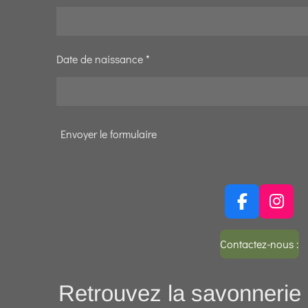
Date de naissance *
Envoyer le formulaire
F
I
a
n
c
s
Contactez-nous :
e
t
b
a
Retrouvez la savonnerie 
o
g
o
r