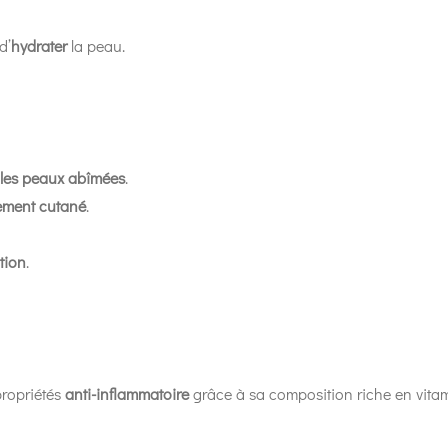
d’
hydrater
la peau.
 les peaux abîmées
.
ssement cutané
.
tion
.
ropriétés
anti-inflammatoire
grâce à sa composition riche en vita