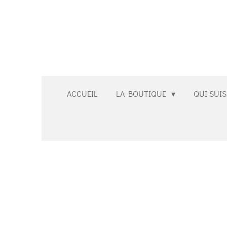
Passer
au
contenu
principal
ACCUEIL
LA BOUTIQUE
QUI SUIS