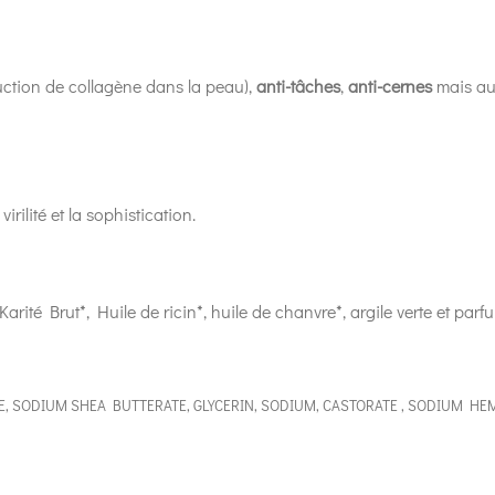
duction de collagène dans la
peau
),
anti-tâches
,
anti-cernes
mais au
irilité et la sophistication.
Karité Brut*, Huile de ricin*, huile de chanvre*, argile verte et pa
, SODIUM SHEA BUTTERATE, GLYCERIN, SODIUM, CASTORATE , SODIUM HEM