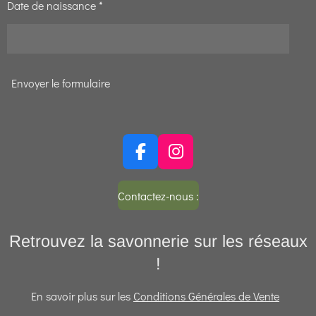
Date de naissance *
Envoyer le formulaire
F
I
a
n
c
s
Contactez-nous :
e
t
b
a
Retrouvez la savonnerie sur les réseaux
o
g
o
r
!
k
a
m
En savoir plus sur les
Conditions Générales de Vente